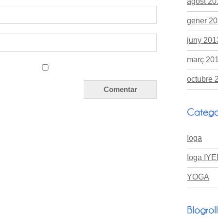
agost 20
gener 2
juny 201
març 20
octubre 
Ioga
Ioga I
YOGA