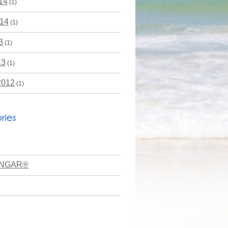
14
(1)
014
(1)
3
(1)
13
(1)
2012
(1)
YENGAR®